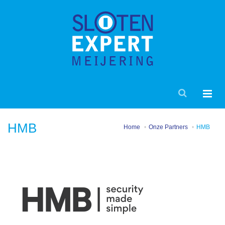
HMB
Home
Onze Partners
HMB