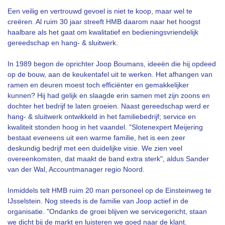
Een veilig en vertrouwd gevoel is niet te koop, maar wel te
creëren. Al ruim 30 jaar streeft HMB daarom naar het hoogst
haalbare als het gaat om kwalitatief en bedieningsvriendelijk
gereedschap en hang- & sluitwerk.
In 1989 begon de oprichter Joop Boumans, ideeën die hij opdeed
op de bouw, aan de keukentafel uit te werken. Het afhangen van
ramen en deuren moest toch efficiënter en gemakkelijker
kunnen? Hij had gelijk en slaagde erin samen met zijn zoons en
dochter het bedrijf te laten groeien. Naast gereedschap werd er
hang- & sluitwerk ontwikkeld in het familiebedrijf; service en
kwaliteit stonden hoog in het vaandel. "Slotenexpert Meijering
bestaat eveneens uit een warme familie, het is een zeer
deskundig bedrijf met een duidelijke visie. We zien veel
overeenkomsten, dat maakt de band extra sterk", aldus Sander
van der Wal, Accountmanager regio Noord.
Inmiddels telt HMB ruim 20 man personeel op de Einsteinweg te
IJsselstein. Nog steeds is de familie van Joop actief in de
organisatie. "Ondanks de groei blijven we servicegericht, staan
we dicht bij de markt en luisteren we goed naar de klant.